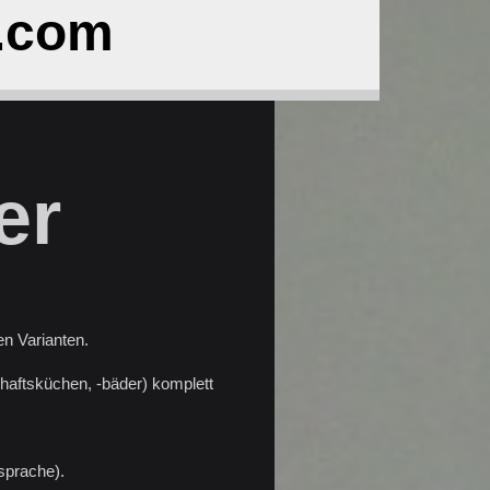
.com
er
en Varianten.
haftsküchen, -bäder) komplett
sprache).